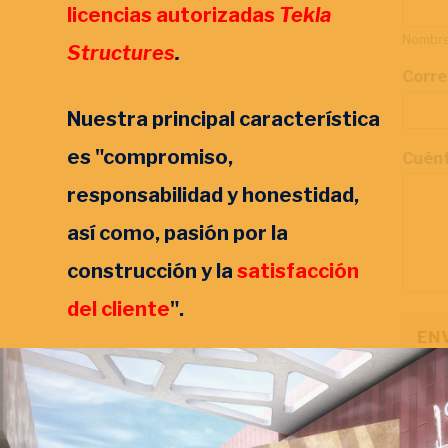
e
licencias autorizadas
Tekla
c
Nombr
t
Structures
.
r
p
Corre
ó
r
n
o
Nuestra principal característica
i
y
c
e
es "compromiso,
Cuént
o
c
s
t
responsabilidad y honestidad,
o
o
b
e
así como, pasión por la
r
l
e
e
construcción y la
satisfacción
t
c
u
del cliente
".
t
r
EN
ó
n
i
c
o
s