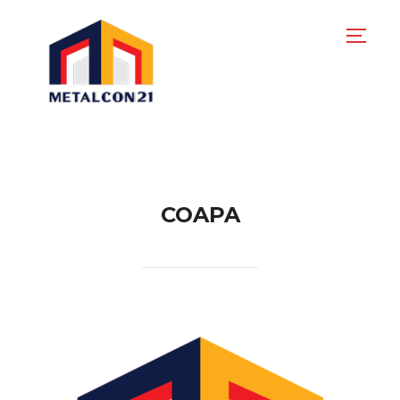
TOGG
COAPA