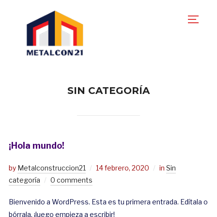
TOGG
SIN CATEGORÍA
¡Hola mundo!
by
Metalconstruccion21
14 febrero, 2020
in
Sin
categoría
0 comments
Bienvenido a WordPress. Esta es tu primera entrada. Edítala o
bórrala, ¡luego empieza a escribir!